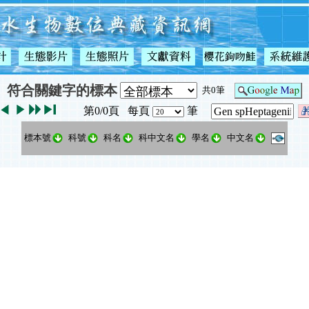
符合關鍵字的標本
共0筆
第0/0頁 每頁
筆
標本號
科號
科名
科中文名
學名
中文名