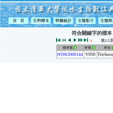
符合關鍵字的標本
第1/
1
標本號
科號
科名
V050
Trichoce
NTHUD00144