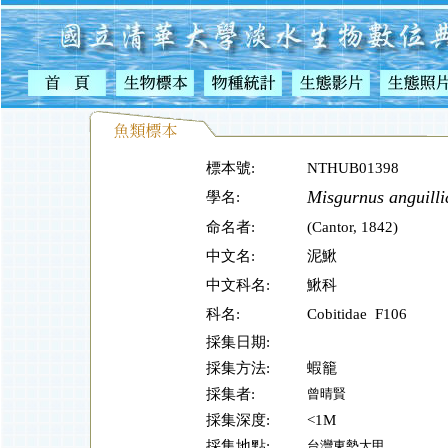
標本號:
NTHUB01398
Misgurnus anguill
學名:
命名者:
(Cantor, 1842)
中文名:
泥鰍
中文科名:
鰍科
科名:
Cobitidae F106
採集日期:
採集方法:
蝦籠
採集者:
曾晴賢
採集深度:
<1M
採集地點:
台灣東勢大甲