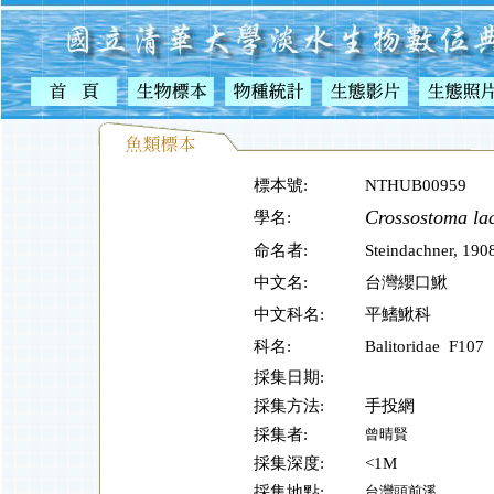
標本號:
NTHUB00959
Crossostoma lac
學名:
命名者:
Steindachner, 1
中文名:
台灣纓口鰍
中文科名:
平鰭鰍科
科名:
Balitoridae F107
採集日期:
採集方法:
手投網
採集者:
曾晴賢
採集深度:
<1M
採集地點:
台灣頭前溪